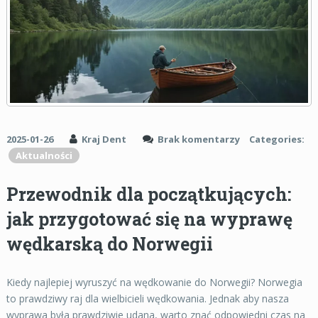
2025-01-26
Kraj Dent
Brak komentarzy
Categories:
Aktualności
Przewodnik dla początkujących:
jak przygotować się na wyprawę
wędkarską do Norwegii
Kiedy najlepiej wyruszyć na wędkowanie do Norwegii? Norwegia
to prawdziwy raj dla wielbicieli wędkowania. Jednak aby nasza
wyprawa była prawdziwie udana, warto znać odpowiedni czas na