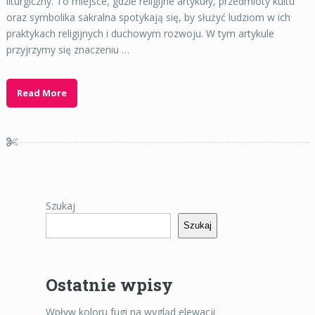
liturgiczny. To miejsce, gdzie religijne artykuły, przedmioty kultu
oraz symbolika sakralna spotykają się, by służyć ludziom w ich
praktykach religijnych i duchowym rozwoju. W tym artykule
przyjrzymy się znaczeniu …
Read More
Szukaj
Szukaj
Ostatnie wpisy
Wpływ koloru fugi na wygląd elewacji