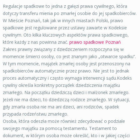
Regulacje spadkowe to jedna z gałęzi prawa cywilnego, która
dotyczy transferu mienia po zmarłej osobie do jej spadkobierców.
W Mieście Poznań, tak jak w innych miastach Polski, prawo
spadkowe jest regulowane przez ustawy zawarte w Kodeksie
cywilnym. Oto kilka kluczowych aspektów prawa spadkowego,
które każdy z nas powinna znać.
prawo spadkowe Poznań
Zakres prawny związany z dziedziczeniem rozpoczyna się w
momencie śmierci osoby, co jest znanym jako „otwarcie spadku”.
W tym momencie, majątek zmarłej osoby jest przenoszony na
spadkobierców automatycznie przez prawo. Nie jest to jednak
proces automatyczny i często wymaga interwencji sądu.Kodeks
cywilny określa konkretny porządek dziedziczenia majątku
zmarłego. Na początku dziedziczą dzieci i małżonek zmarłego.
Jeżeli nie ma dzieci, to dziedziczą rodzice zmarłego. W sytuacji,
gdy zmarła osoba nie ma ani dzieci, ani rodziców, spadek
przypada rodzeństwu zmarłego.
Osoba, która odeszła może również zdecydować o podziale
swojego majątku za pomocą testamentu. Testament to
dokument, w którym osoba może określić, kto i w jakiej części